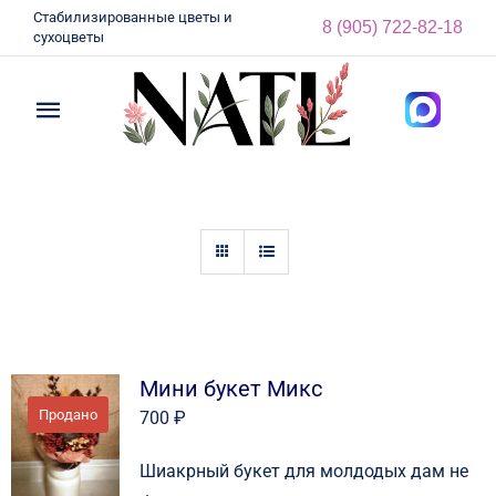
Skip
Стабилизированные цветы и
8 (905) 722-82-18
сухоцветы
to
content
Toggle
Navigation
Главная
О нас
Каталог
Блог
Мини букет Микс
Продано
700
₽
Контакты
Шиакрный букет для молдодых дам не