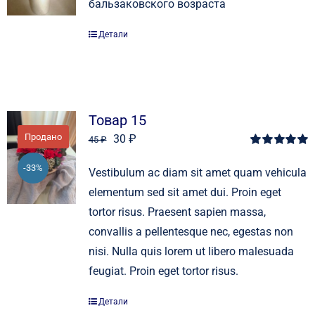
бальзаковского возраста
Детали
Товар 15
Продано
Первоначальная
Текущая
30
₽
45
₽
Оценка
5.00
цена
цена:
из 5
-33%
Vestibulum ac diam sit amet quam vehicula
составляла
30 ₽.
elementum sed sit amet dui. Proin eget
45 ₽.
tortor risus. Praesent sapien massa,
convallis a pellentesque nec, egestas non
nisi. Nulla quis lorem ut libero malesuada
feugiat. Proin eget tortor risus.
Детали